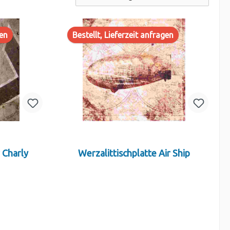
gen
Bestellt, Lieferzeit anfragen
r Charly
Werzalittischplatte Air Ship