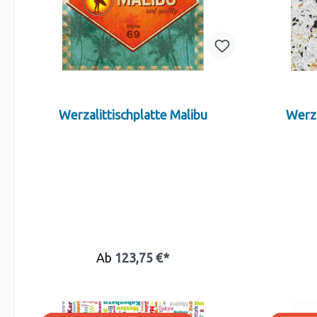
Werzalittischplatte Malibu
Werza
Ab
123,75 €*