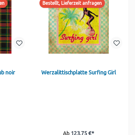
gen
Bestellt, Lieferzeit anfragen
ub noir
Werzalittischplatte Surfing Girl
Ab
123,75 €*