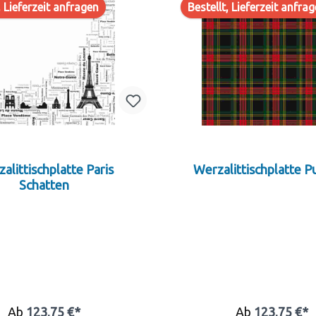
, Lieferzeit anfragen
Bestellt, Lieferzeit anfra
alittischplatte Paris
Werzalittischplatte P
Schatten
Ab
123,75 €*
Ab
123,75 €*