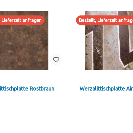
, Lieferzeit anfragen
Bestellt, Lieferzeit anfra
ittischplatte Rostbraun
Werzalittischplatte Ai