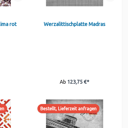
lima rot
Werzalittischplatte Madras
Ab
123,75 €*
gen
Bestellt, Lieferzeit anfragen