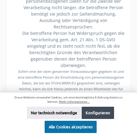
personenbezogenen Daten für die Zwecke der
Verarbeitung nicht länger, die betroffene Person
benötigt sie jedoch zur Geltendmachung,
Ausübung oder Verteidigung von
Rechtsansprüchen.
Die betroffene Person hat Widerspruch gegen die
Verarbeitung gem. Art. 21 Abs. 1 DS-GVO
eingelegt und es steht noch nicht fest, ob die
berechtigten Gründe des Verantwortlichen
gegenüber denen der betroffenen Person
überwiegen.
Sofern eine der oben genannten Voraussetzungen gegeben ist und
eine betroffene Person die Einschränkung von personenbezogenen
Daten, die bei der STUHLWERK:EU gespeichert sind, verlangen
möchte, kann sie sich hierzu jederzeit an einen Mitarbeiter des für
die Verarbeitung Verantwortlichen wenden. Der Mitarbeiter der
Diese Website verwendet Cookies, um eine bestmögliche Erfahrung bieten zu
STUHLWERK:EU wird die Einschränkung der Verarbeitung
können.
Mehr Informationen ...
veranlassen.
Nur technisch notwendige
Konfigurieren
f) Recht auf Datenübertragbarkeit
Alle Cookies akzeptieren
Jede von der Verarbeitung personenbezogener Daten betroffene
Person hat das vom Europäischen Richtlinien- und