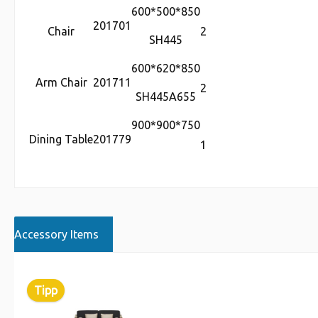
600*500*850
201701
Chair
2
SH445
600*620*850
Arm Chair
201711
2
SH445A655
900*900*750
Dining Table
201779
1
Accessory Items
Tipp