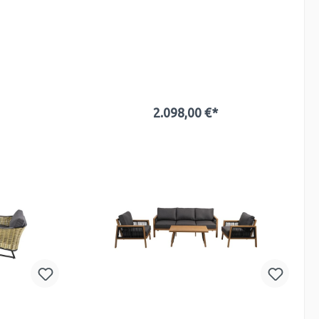
2.098,00 €*
b
In den Warenkorb