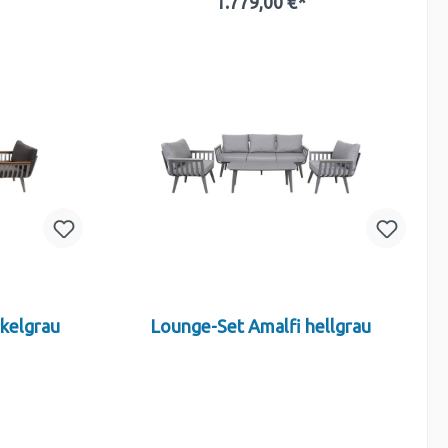
1.779,00 €*
b
In den Warenkorb
kelgrau
Lounge-Set Amalfi hellgrau