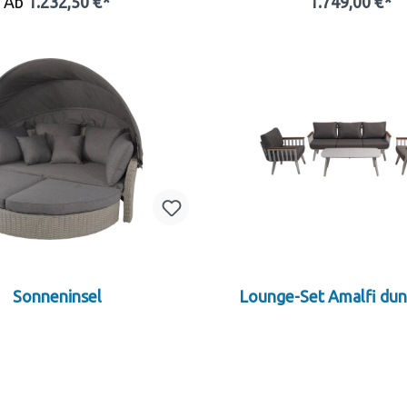
Ab
1.232,50 €*
1.749,00 €*
In den Warenkor
Sonneninsel
Lounge-Set Amalfi dun