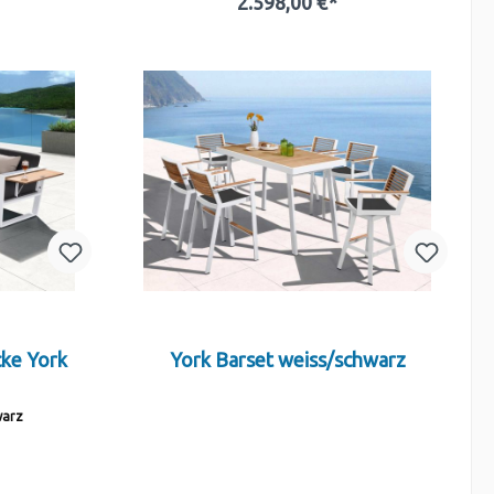
2.598,00 €*
b
In den Warenkorb
cke York
York Barset weiss/schwarz
warz