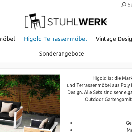
S
möbel
Higold Terrassenmöbel
Vintage Desi
Sonderangebote
Higold ist die Mar
und Terrassenmöbel aus Poly R
Design. Alle Sets sind sehr e
Outdoor Gartengarnitu
Ge
Ma