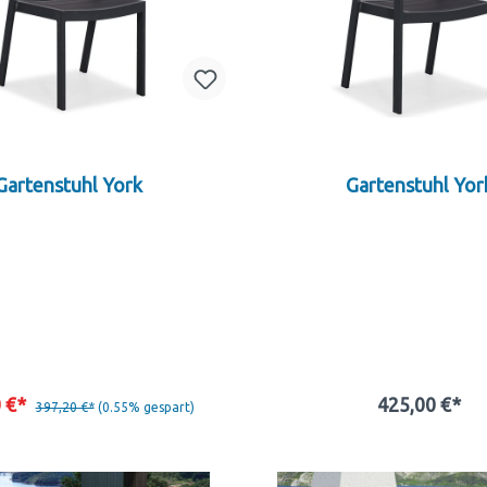
Gartenstuhl York
Gartenstuhl Yor
0 €*
425,00 €*
397,20 €*
(0.55% gespart)
In den Warenkorb
In den Warenkor