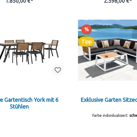
1.850,00 €*
2.598,00 €*
In den Warenkorb
In den Warenkor
%
Tipp
e Gartentisch York mit 6
Exklusive Garten Sitze
Stühlen
Farbe individualisiert:
sch