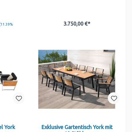
3.750,00 €*
(11.39%
In den Warenkorb
b
l York
Exklusive Gartentisch York mit