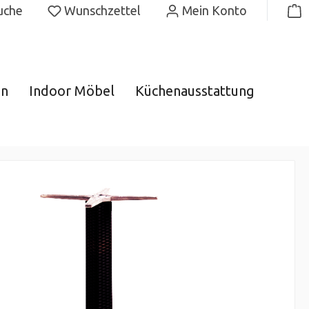
uche
Wunschzettel
Mein Konto
gn
Indoor Möbel
Küchenausstattung
ereich
sse in der Gastronomie