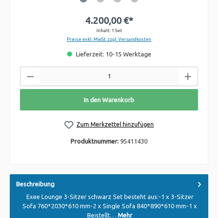
4.200,00 €*
Inhalt:
1 Set
Preise exkl. MwSt. zzgl. Versandkosten
Lieferzeit: 10-15 Werktage
In den Warenkorb
Zum Merkzettel hinzufügen
Produktnummer:
95411430
Beschreibung
Exee Lounge 3-Sitzer schwarz Set besteht aus:-1 x 3-Sitzer
Sofa 760*2030*610 mm-2 x Single Sofa 840*890*610 mm-1 x
Beistellt…
Mehr