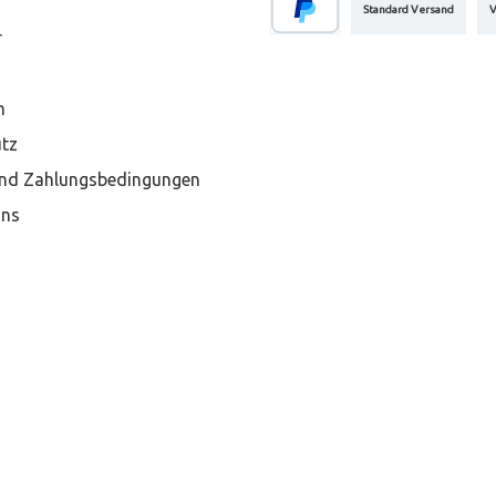
Standard Versand
V
r
m
tz
nd Zahlungsbedingungen
Uns