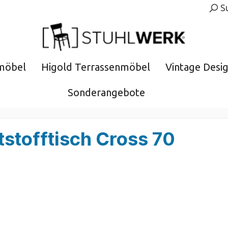
S
möbel
Higold Terrassenmöbel
Vintage Desi
Sonderangebote
stofftisch Cross 70