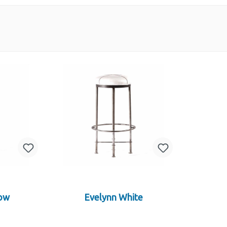
low
Evelynn White