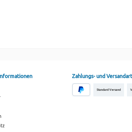
 Informationen
Zahlungs- und Versandar
Standard Versand
V
r
m
tz