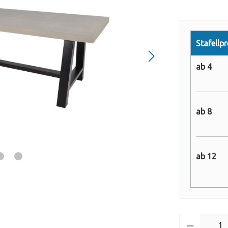
Stafellpr
ab 4 
ab 8
ab 12